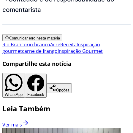
comentarista
Comunicar erro nesta matéria
Rio Branco
rio branco
Acre
Receita
Inspiração
gourmet
carne de frango
Inspiração Gourmet
Compartilhe esta notícia
Opções
WhatsApp
Facebook
Leia Também
Ver mais