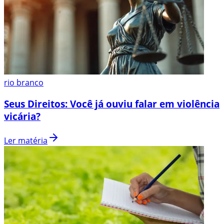
rio branco
Seus Direitos: Você já ouviu falar em violência
vicária?
Ler matéria