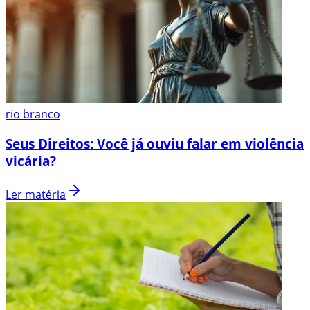
rio branco
Seus Direitos: Você já ouviu falar em violência
vicária?
Ler matéria