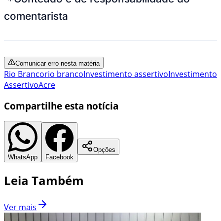
comentarista
Comunicar erro nesta matéria
Rio Branco
rio branco
Investimento assertivo
Investimento
Assertivo
Acre
Compartilhe esta notícia
Opções
WhatsApp
Facebook
Leia Também
Ver mais