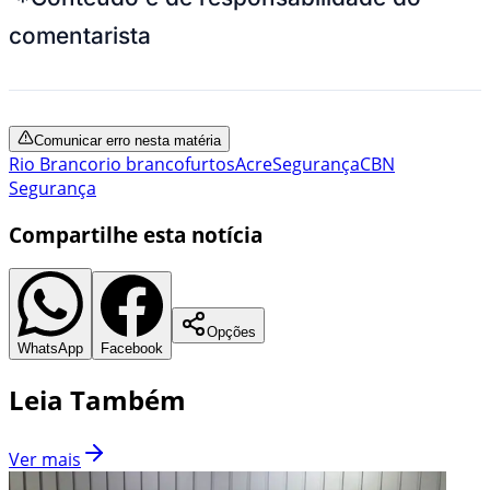
comentarista
Comunicar erro nesta matéria
Rio Branco
rio branco
furtos
Acre
Segurança
CBN
Segurança
Compartilhe esta notícia
Opções
WhatsApp
Facebook
Leia Também
Ver mais