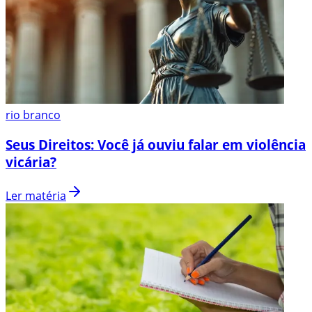
rio branco
Seus Direitos: Você já ouviu falar em violência
vicária?
Ler matéria