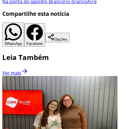
Na ponta do lápis
Rio Branco
rio branco
Acre
Compartilhe esta notícia
Opções
WhatsApp
Facebook
Leia Também
Ver mais