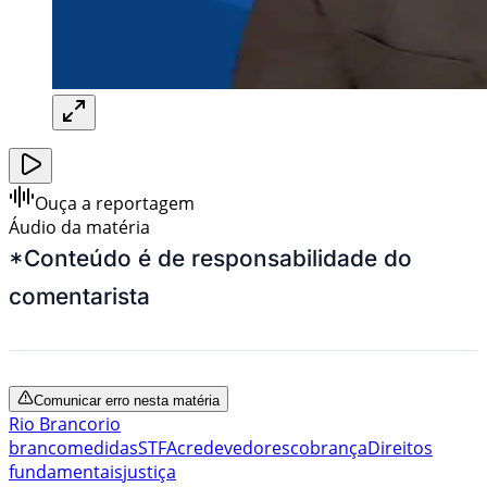
Ouça a reportagem
Áudio da matéria
*Conteúdo é de responsabilidade do
comentarista
Comunicar erro nesta matéria
Rio Branco
rio
branco
medidas
STF
Acre
devedores
cobrança
Direitos
fundamentais
justiça