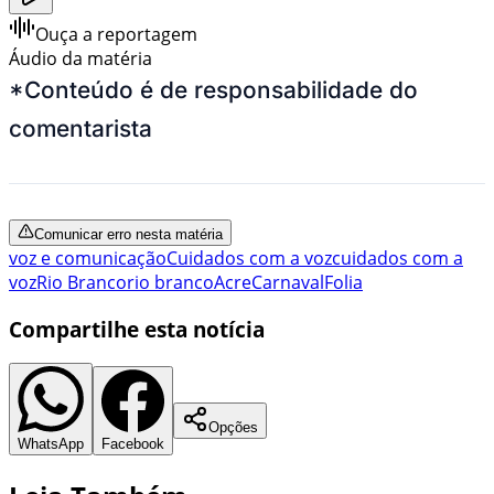
Ouça a reportagem
Áudio da matéria
*Conteúdo é de responsabilidade do
comentarista
Comunicar erro nesta matéria
voz e comunicação
Cuidados com a voz
cuidados com a
voz
Rio Branco
rio branco
Acre
Carnaval
Folia
Compartilhe esta notícia
Opções
WhatsApp
Facebook