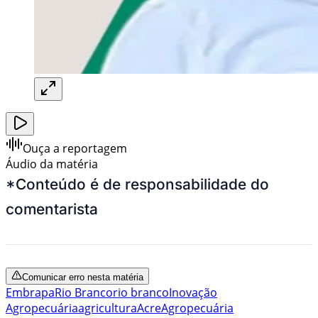
Ouça a reportagem
Áudio da matéria
*Conteúdo é de responsabilidade do
comentarista
Comunicar erro nesta matéria
Embrapa
Rio Branco
rio branco
Inovação
Agropecuária
agricultura
Acre
Agropecuária