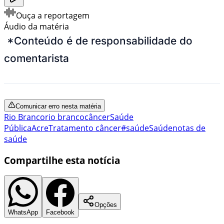
Ouça a reportagem
Áudio da matéria
*Conteúdo é de responsabilidade do
comentarista
Comunicar erro nesta matéria
Rio Branco
rio branco
câncer
Saúde
Pública
Acre
Tratamento câncer
#saúde
Saúde
notas de
saúde
Compartilhe esta notícia
Opções
WhatsApp
Facebook