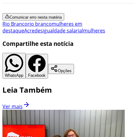
Comunicar erro nesta matéria
Rio Branco
rio branco
mulheres em
destaque
Acre
desigualdade salarial
mulheres
Compartilhe esta notícia
Opções
WhatsApp
Facebook
Leia Também
Ver mais