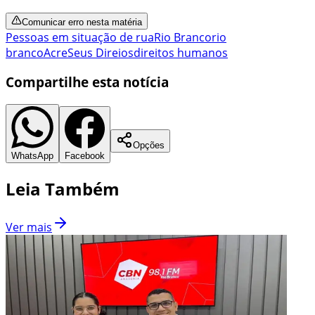
Comunicar erro nesta matéria
Pessoas em situação de rua
Rio Branco
rio
branco
Acre
Seus Direios
direitos humanos
Compartilhe esta notícia
Opções
WhatsApp
Facebook
Leia Também
Ver mais