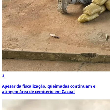
3
Apesar da fiscalização, queimadas continuam e
atingem área de cemitério em Cacoal