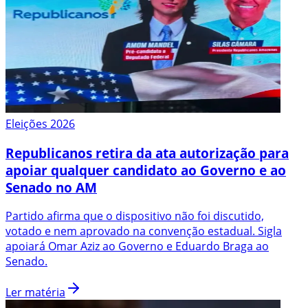
Eleições 2026
Republicanos retira da ata autorização para
apoiar qualquer candidato ao Governo e ao
Senado no AM
Partido afirma que o dispositivo não foi discutido,
votado e nem aprovado na convenção estadual. Sigla
apoiará Omar Aziz ao Governo e Eduardo Braga ao
Senado.
Ler matéria