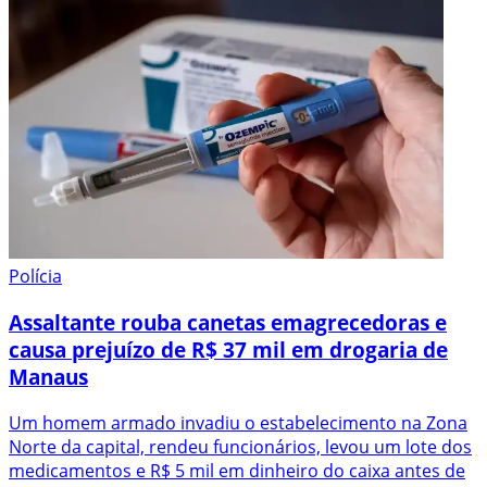
Polícia
Assaltante rouba canetas emagrecedoras e
causa prejuízo de R$ 37 mil em drogaria de
Manaus
Um homem armado invadiu o estabelecimento na Zona
Norte da capital, rendeu funcionários, levou um lote dos
medicamentos e R$ 5 mil em dinheiro do caixa antes de