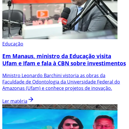
Educação
Em Manaus, ministro da Educação visita
Ufam e Ifam e fala à CBN sobre investimentos
Ministro Leonardo Barchini vistoria as obras da
Faculdade de Odontologia da Universidade Federal do
Amazonas (Ufam) e conhece projetos de inovação.
Ler matéria