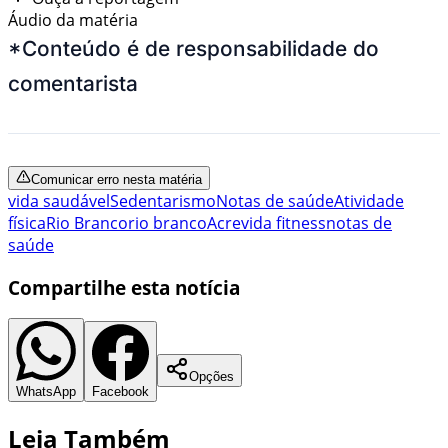
Áudio da matéria
*Conteúdo é de responsabilidade do
comentarista
Comunicar erro nesta matéria
vida saudável
Sedentarismo
Notas de saúde
Atividade
física
Rio Branco
rio branco
Acre
vida fitness
notas de
saúde
Compartilhe esta notícia
Opções
WhatsApp
Facebook
Leia Também