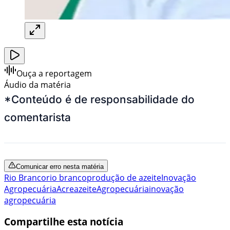
Ouça a reportagem
Áudio da matéria
*Conteúdo é de responsabilidade do
comentarista
Comunicar erro nesta matéria
Rio Branco
rio branco
produção de azeite
Inovação
Agropecuária
Acre
azeite
Agropecuária
inovação
agropecuária
Compartilhe esta notícia