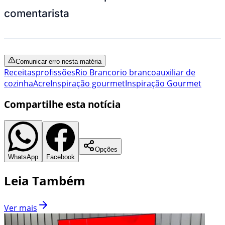
comentarista
Comunicar erro nesta matéria
Receitas
profissões
Rio Branco
rio branco
auxiliar de
cozinha
Acre
Inspiração gourmet
Inspiração Gourmet
Compartilhe esta notícia
Opções
WhatsApp
Facebook
Leia Também
Ver mais