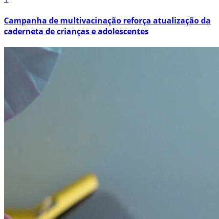
Campanha de multivacinação reforça atualização da
caderneta de crianças e adolescentes