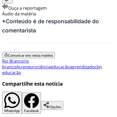
Ouça a reportagem
Áudio da matéria
*Conteúdo é de responsabilidade do
comentarista
Comunicar erro nesta matéria
Rio Branco
rio
branco
Acre
neurociência
educação
aprendizado
cbn
educação
Compartilhe esta notícia
Opções
WhatsApp
Facebook