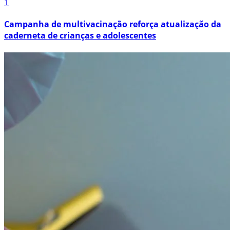
1
Campanha de multivacinação reforça atualização da
caderneta de crianças e adolescentes