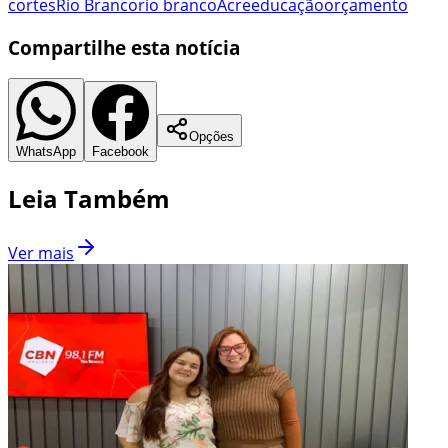
cortes
Rio Branco
rio branco
Acre
educação
orçamento
Compartilhe esta notícia
Opções
WhatsApp
Facebook
Leia Também
Ver mais