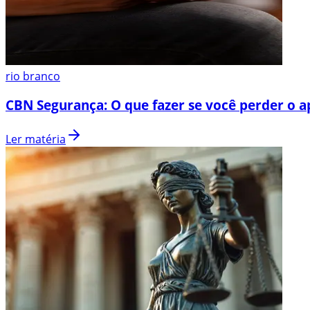
rio branco
CBN Segurança: O que fazer se você perder o a
Ler matéria