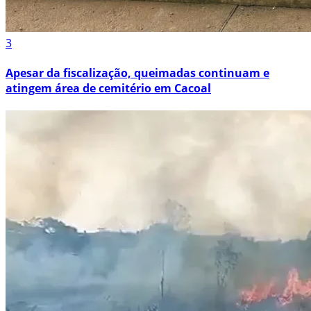
3
Apesar da fiscalização, queimadas continuam e
atingem área de cemitério em Cacoal