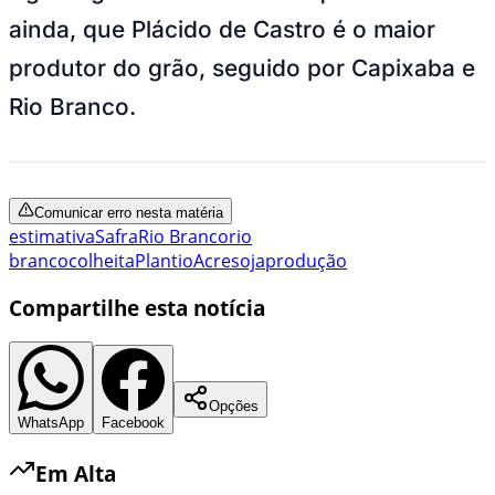
ainda, que Plácido de Castro é o maior
produtor do grão, seguido por Capixaba e
Rio Branco.
Comunicar erro nesta matéria
estimativa
Safra
Rio Branco
rio
branco
colheita
Plantio
Acre
soja
produção
Compartilhe esta notícia
Opções
WhatsApp
Facebook
Em Alta