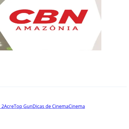
 2
Acre
Top Gun
Dicas de Cinema
Cinema