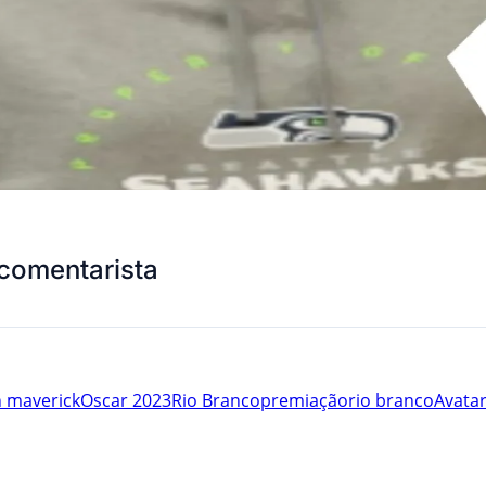
comentarista
n maverick
Oscar 2023
Rio Branco
premiação
rio branco
Avatar