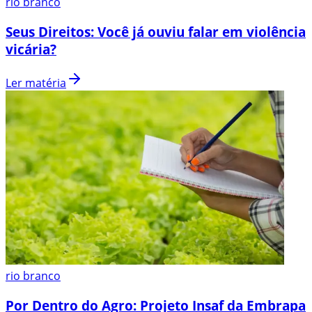
rio branco
Seus Direitos: Você já ouviu falar em violência
vicária?
Ler matéria
rio branco
Por Dentro do Agro: Projeto Insaf da Embrapa