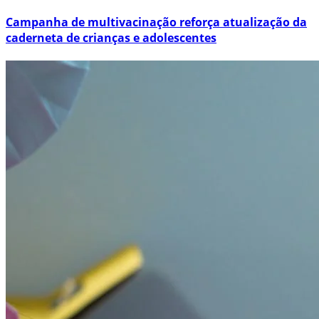
Campanha de multivacinação reforça atualização da
caderneta de crianças e adolescentes