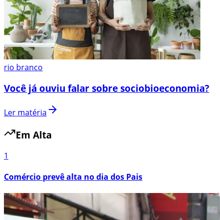
rio branco
Você já ouviu falar sobre sociobioeconomia?
Ler matéria
Em Alta
1
Comércio prevê alta no dia dos Pais