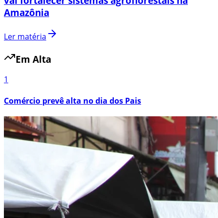
vai fortalecer sistemas agroflorestais na
Amazônia
Ler matéria
Em Alta
1
Comércio prevê alta no dia dos Pais