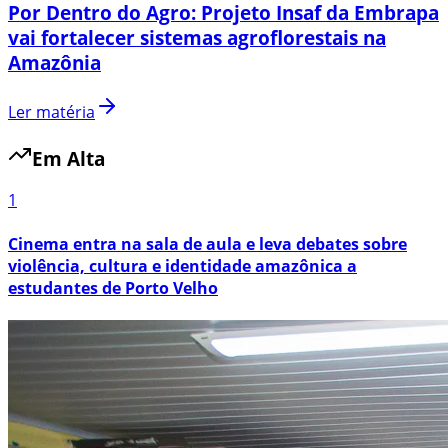
Por Dentro do Agro: Projeto Insaf da Embrapa
vai fortalecer sistemas agroflorestais na
Amazônia
Ler matéria
Em Alta
1
Cinema entra na sala de aula e leva debates sobre
violência, cultura e identidade amazônica a
estudantes de Porto Velho