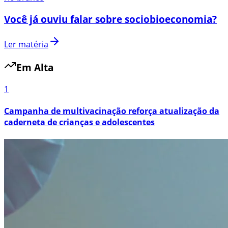
Você já ouviu falar sobre sociobioeconomia?
Ler matéria
Em Alta
1
Campanha de multivacinação reforça atualização da
caderneta de crianças e adolescentes