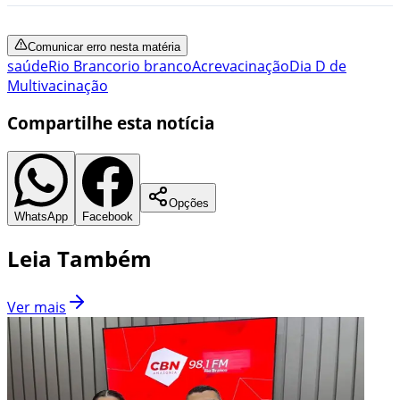
Comunicar erro nesta matéria
saúde
Rio Branco
rio branco
Acre
vacinação
Dia D de
Multivacinação
Compartilhe esta notícia
Opções
WhatsApp
Facebook
Leia Também
Ver mais