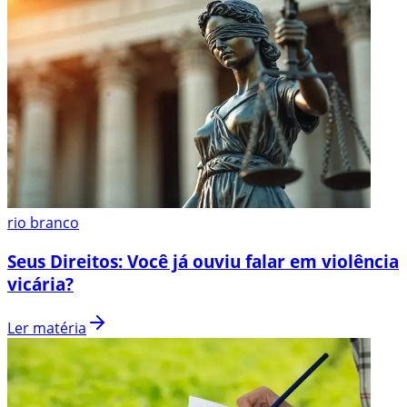
rio branco
Seus Direitos: Você já ouviu falar em violência
vicária?
Ler matéria