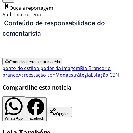
Ouça a reportagem
Áudio da matéria
Conteúdo de responsabilidade do
comentarista
Comunicar erro nesta matéria
ponto de estilo
o poder da imagem
Rio Branco
rio
branco
Acre
estação cbn
Moda
estrátegia
Estação CBN
Compartilhe esta notícia
Opções
WhatsApp
Facebook
Leia Também