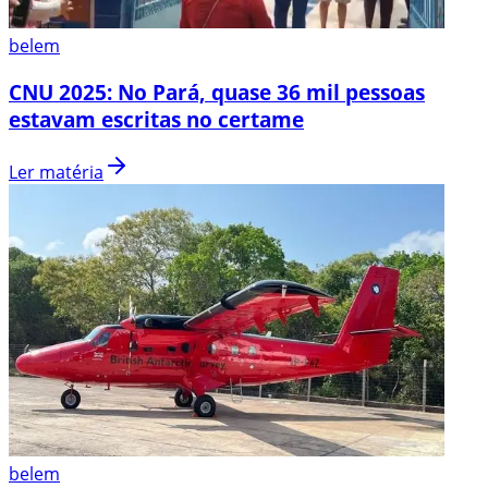
belem
CNU 2025: No Pará, quase 36 mil pessoas
estavam escritas no certame
Ler matéria
belem