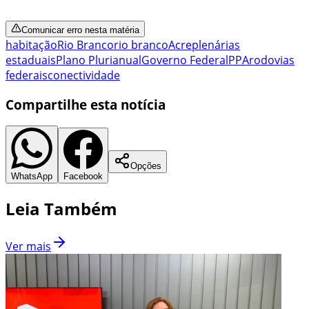
Comunicar erro nesta matéria
habitação
Rio Branco
rio branco
Acre
plenárias
estaduais
Plano Plurianual
Governo Federal
PPA
rodovias
federais
conectividade
Compartilhe esta notícia
Opções
WhatsApp
Facebook
Leia Também
Ver mais