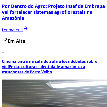
Por Dentro do Agro: Projeto Insaf da Embrapa
vai fortalecer sistemas agroflorestais na
Amazônia
Ler matéria
Em Alta
1
Cinema entra na sala de aula e leva debates sobre
violência, cultura e identidade amazônica a
estudantes de Porto Velho