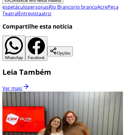
Comunicar erro nesta matéria
espetáculo
personas
Rio Branco
rio branco
Acre
Peça
Teatral
Entrevista
atriz
Compartilhe esta notícia
Opções
WhatsApp
Facebook
Leia Também
Ver mais