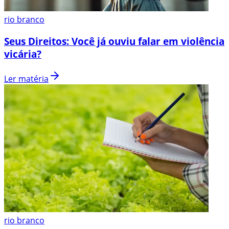
rio branco
Seus Direitos: Você já ouviu falar em violência
vicária?
Ler matéria
rio branco