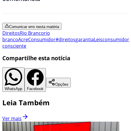
Comunicar erro nesta matéria
Direitos
Rio Branco
rio
branco
Acre
Consumidor
#direitos
garantia
Leis
consumidor
consciente
Compartilhe esta notícia
Opções
WhatsApp
Facebook
Leia Também
Ver mais