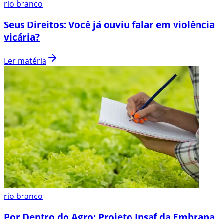
rio branco
Seus Direitos: Você já ouviu falar em violência
vicária?
Ler matéria
rio branco
Por Dentro do Agro: Projeto Insaf da Embrapa