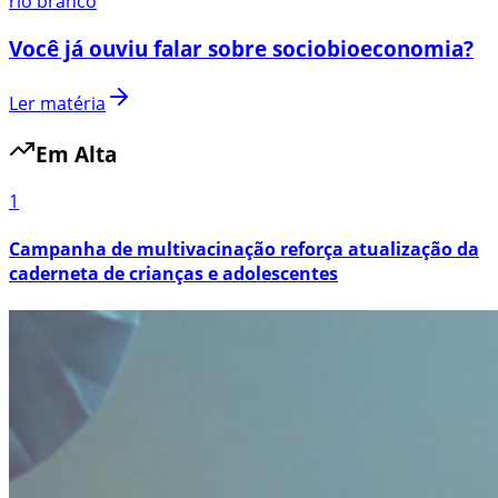
rio branco
Você já ouviu falar sobre sociobioeconomia?
Ler matéria
Em Alta
1
Campanha de multivacinação reforça atualização da
caderneta de crianças e adolescentes