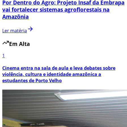
Por Dentro do Agro: Projeto Insaf da Embrapa
vai fortalecer sistemas agroflorestais na
Amazônia
Ler matéria
Em Alta
1
Cinema entra na sala de aula e leva debates sobre
violência, cultura e identidade amazônica a
estudantes de Porto Velho