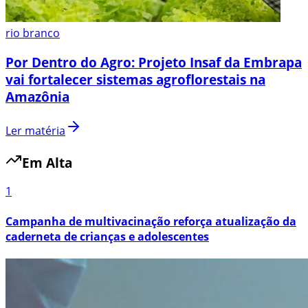
rio branco
Por Dentro do Agro: Projeto Insaf da Embrapa
vai fortalecer sistemas agroflorestais na
Amazônia
Ler matéria
Em Alta
1
Campanha de multivacinação reforça atualização da
caderneta de crianças e adolescentes