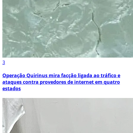
3
Operação Quirinus mira facção ligada ao tráfico e
ataques contra provedores de internet em quatro
estados