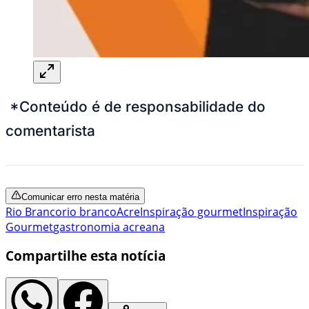
*Conteúdo é de responsabilidade do
comentarista
Comunicar erro nesta matéria
Rio Branco
rio branco
Acre
Inspiração gourmet
Inspiração
Gourmet
gastronomia acreana
Compartilhe esta notícia