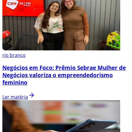
rio branco
Negócios em Foco: Prêmio Sebrae Mulher de
Negócios valoriza o empreendedorismo
feminino
Ler matéria