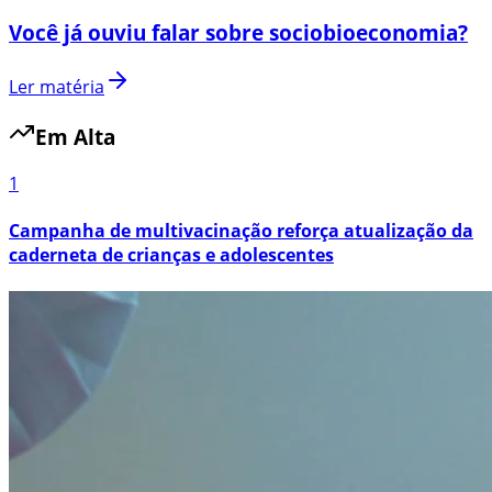
Você já ouviu falar sobre sociobioeconomia?
Ler matéria
Em Alta
1
Campanha de multivacinação reforça atualização da
caderneta de crianças e adolescentes