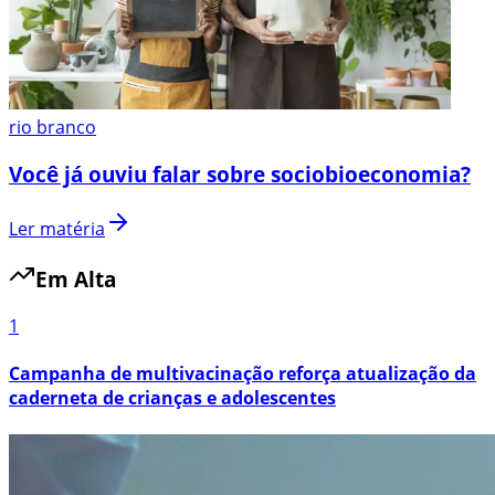
rio branco
Você já ouviu falar sobre sociobioeconomia?
Ler matéria
Em Alta
1
Campanha de multivacinação reforça atualização da
caderneta de crianças e adolescentes