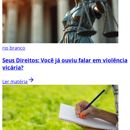
rio branco
Seus Direitos: Você já ouviu falar em violência
vicária?
Ler matéria