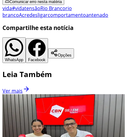
Comunicar erro nesta matéria
vida
#vida
tensão
Rio Branco
rio
branco
Acre
desligar
comportamento
antenado
Compartilhe esta notícia
Opções
WhatsApp
Facebook
Leia Também
Ver mais