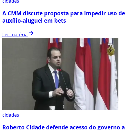
cidades
A CMM discute proposta para impedir uso de
auxílio-aluguel em bets
Ler matéria
cidades
Roberto Cidade defende acesso do governo a