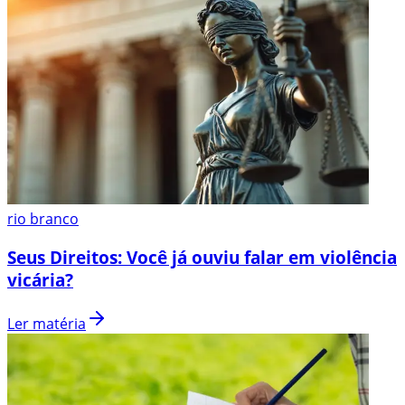
rio branco
Seus Direitos: Você já ouviu falar em violência
vicária?
Ler matéria