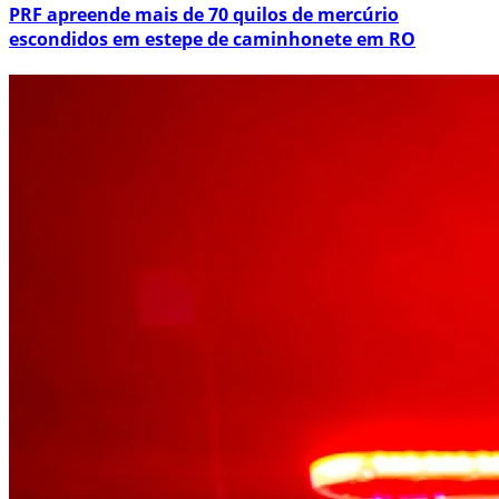
PRF apreende mais de 70 quilos de mercúrio
escondidos em estepe de caminhonete em RO