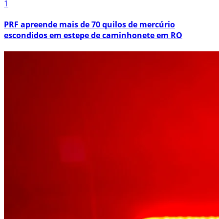
1
PRF apreende mais de 70 quilos de mercúrio
escondidos em estepe de caminhonete em RO