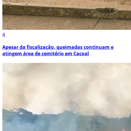
4
Apesar da fiscalização, queimadas continuam e
atingem área de cemitério em Cacoal