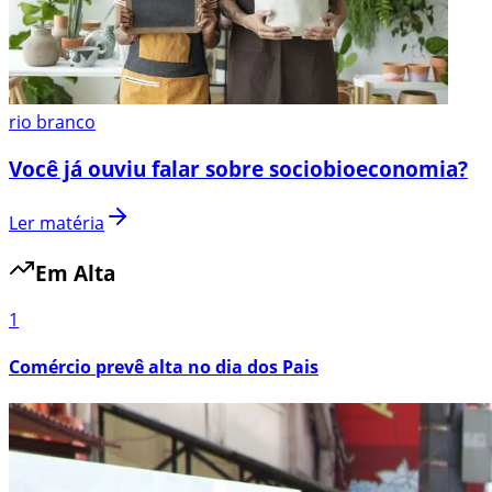
rio branco
Você já ouviu falar sobre sociobioeconomia?
Ler matéria
Em Alta
1
Comércio prevê alta no dia dos Pais