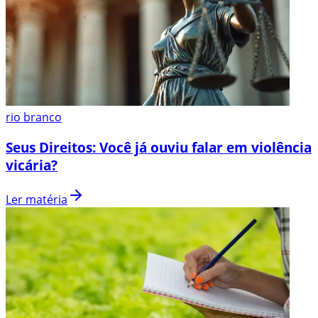
rio branco
Seus Direitos: Você já ouviu falar em violência
vicária?
Ler matéria