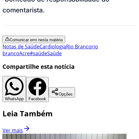
comentarista.
Comunicar erro nesta matéria
Notas de Saúde
Cardiologia
Rio Branco
rio
branco
Acre
#saúde
Saúde
Compartilhe esta notícia
Opções
WhatsApp
Facebook
Leia Também
Ver mais