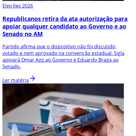
Eleições 2026
Republicanos retira da ata autorização para
apoiar qualquer candidato ao Governo e ao
Senado no AM
Partido afirma que o dispositivo não foi discutido,
votado e nem aprovado na convenção estadual. Sigla
apoiará Omar Aziz ao Governo e Eduardo Braga ao
Senado.
Ler matéria