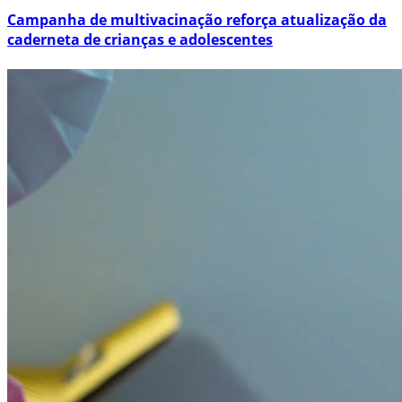
Campanha de multivacinação reforça atualização da
caderneta de crianças e adolescentes