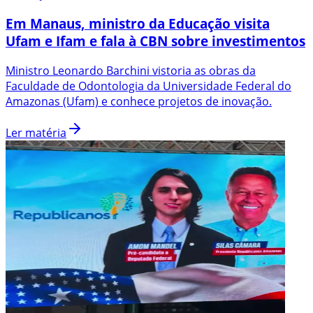
Em Manaus, ministro da Educação visita
Ufam e Ifam e fala à CBN sobre investimentos
Ministro Leonardo Barchini vistoria as obras da
Faculdade de Odontologia da Universidade Federal do
Amazonas (Ufam) e conhece projetos de inovação.
Ler matéria