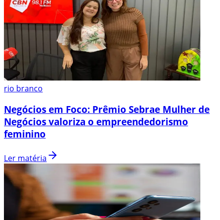
rio branco
Negócios em Foco: Prêmio Sebrae Mulher de
Negócios valoriza o empreendedorismo
feminino
Ler matéria