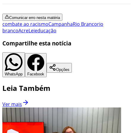
Comunicar erro nesta matéria
combate ao racismo
Campanha
Rio Branco
rio
branco
Acre
Lei
educação
Compartilhe esta notícia
Opções
WhatsApp
Facebook
Leia Também
Ver mais