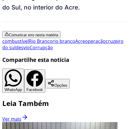
do Sul, no interior do Acre.
Comunicar erro nesta matéria
combustível
Rio Branco
rio branco
Acre
operação
cruzeiro
do sul
desvio
Corrupção
Compartilhe esta notícia
Opções
WhatsApp
Facebook
Leia Também
Ver mais