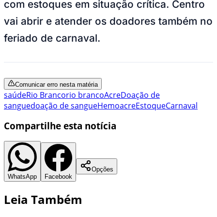
com estoques em situação crítica. Centro
vai abrir e atender os doadores também no
feriado de carnaval.
Comunicar erro nesta matéria
saúde
Rio Branco
rio branco
Acre
Doação de
sangue
doação de sangue
Hemoacre
Estoque
Carnaval
Compartilhe esta notícia
Opções
WhatsApp
Facebook
Leia Também