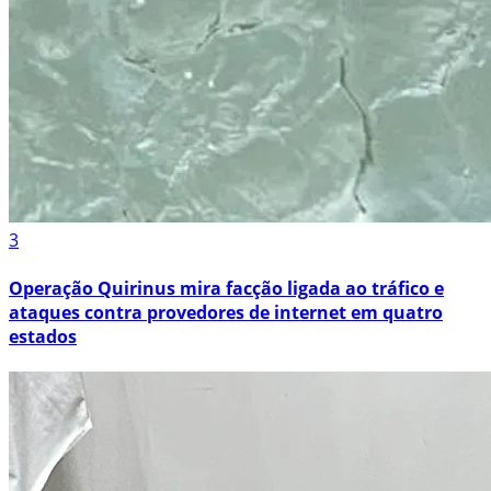
3
Operação Quirinus mira facção ligada ao tráfico e
ataques contra provedores de internet em quatro
estados