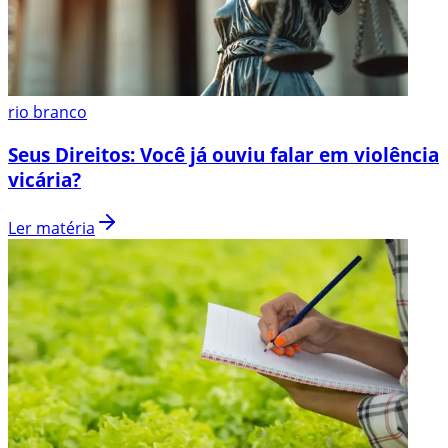
rio branco
Seus Direitos: Você já ouviu falar em violência
vicária?
Ler matéria