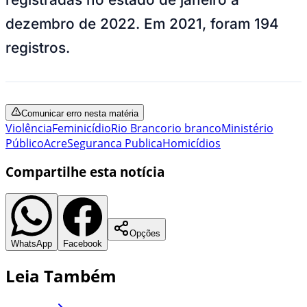
dezembro de 2022. Em 2021, foram 194
registros.
Comunicar erro nesta matéria
Violência
Feminicídio
Rio Branco
rio branco
Ministério
Público
Acre
Seguranca Publica
Homicídios
Compartilhe esta notícia
Opções
WhatsApp
Facebook
Leia Também