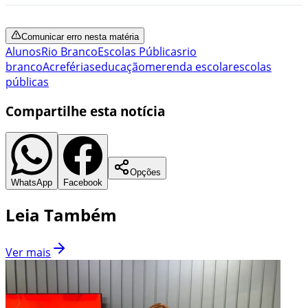
Comunicar erro nesta matéria
Alunos
Rio Branco
Escolas Públicas
rio
branco
Acre
férias
educação
merenda escolar
escolas
públicas
Compartilhe esta notícia
Opções
WhatsApp
Facebook
Leia Também
Ver mais