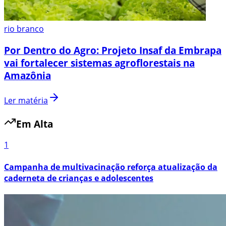
rio branco
Por Dentro do Agro: Projeto Insaf da Embrapa
vai fortalecer sistemas agroflorestais na
Amazônia
Ler matéria
Em Alta
1
Campanha de multivacinação reforça atualização da
caderneta de crianças e adolescentes