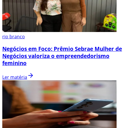
rio branco
Negócios em Foco: Prêmio Sebrae Mulher de
Negócios valoriza o empreendedorismo
feminino
Ler matéria