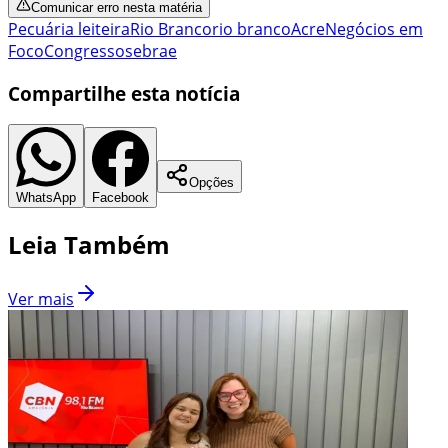
Comunicar erro nesta matéria
Pecuária leiteira
Rio Branco
rio branco
Acre
Negócios em
Foco
Congresso
sebrae
Compartilhe esta notícia
Opções
WhatsApp
Facebook
Leia Também
Ver mais