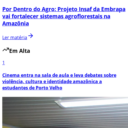
Por Dentro do Agro: Projeto Insaf da Embrapa
vai fortalecer sistemas agroflorestais na
Amazônia
Ler matéria
Em Alta
1
Cinema entra na sala de aula e leva debates sobre
violência, cultura e identidade amazônica a
estudantes de Porto Velho