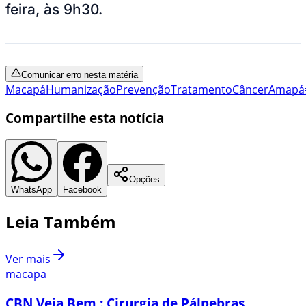
feira, às 9h30.
Comunicar erro nesta matéria
Macapá
Humanização
Prevenção
Tratamento
Câncer
Amapá
Compartilhe esta notícia
Opções
WhatsApp
Facebook
Leia Também
Ver mais
macapa
CBN Veja Bem : Cirurgia de Pálpebras ,