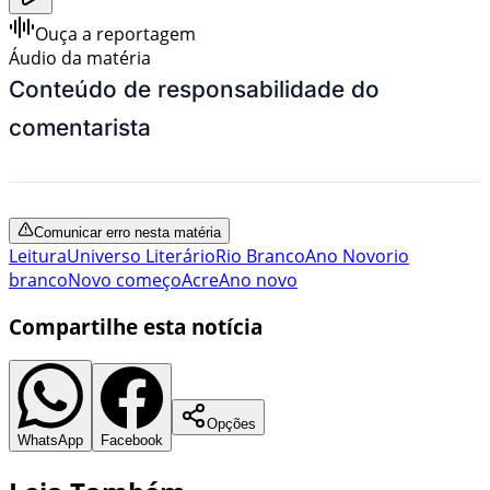
Ouça a reportagem
Áudio da matéria
Conteúdo de responsabilidade do
comentarista
Comunicar erro nesta matéria
Leitura
Universo Literário
Rio Branco
Ano Novo
rio
branco
Novo começo
Acre
Ano novo
Compartilhe esta notícia
Opções
WhatsApp
Facebook