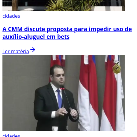
cidades
A CMM discute proposta para impedir uso de
auxílio-aluguel em bets
Ler matéria
cidades