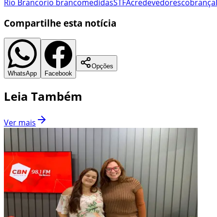
Rio Branco
rio branco
medidas
STF
Acre
devedores
cobrança
Compartilhe esta notícia
Opções
WhatsApp
Facebook
Leia Também
Ver mais