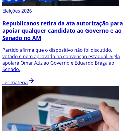
Eleições 2026
Republicanos retira da ata autorização para
apoiar qualquer candidato ao Governo e ao
Senado no AM
Partido afirma que o dispositivo não foi discutido,
votado e nem aprovado na convenção estadual. Sigla
apoiará Omar Aziz ao Governo e Eduardo Braga ao
Senado.
Ler matéria