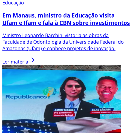
Educação
Em Manaus, ministro da Educação visita
Ufam e Ifam e fala à CBN sobre investimentos
Ministro Leonardo Barchini vistoria as obras da
Faculdade de Odontologia da Universidade Federal do
Amazonas (Ufam) e conhece projetos de inovação.
Ler matéria