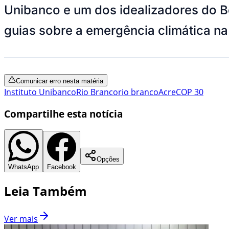
Unibanco e um dos idealizadores do B
guias sobre a emergência climática n
Comunicar erro nesta matéria
Instituto Unibanco
Rio Branco
rio branco
Acre
COP 30
Compartilhe esta notícia
Opções
WhatsApp
Facebook
Leia Também
Ver mais