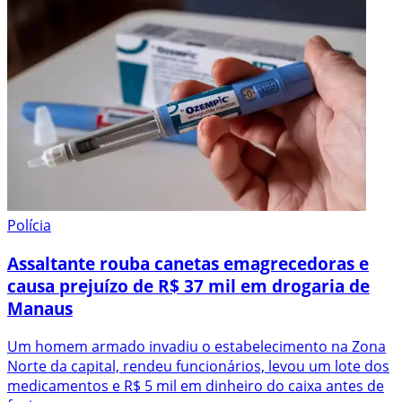
Polícia
Assaltante rouba canetas emagrecedoras e
causa prejuízo de R$ 37 mil em drogaria de
Manaus
Um homem armado invadiu o estabelecimento na Zona
Norte da capital, rendeu funcionários, levou um lote dos
medicamentos e R$ 5 mil em dinheiro do caixa antes de