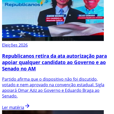
Eleições 2026
Republicanos retira da ata autorização para
apoiar qualquer candidato ao Governo e ao
Senado no AM
Partido afirma que o dispositivo não foi discutido,
votado e nem aprovado na convenção estadual. Sigla
apoiará Omar Aziz ao Governo e Eduardo Braga ao
Senado.
Ler matéria