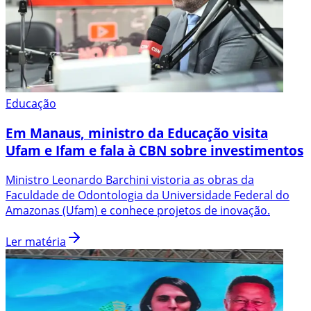
Educação
Em Manaus, ministro da Educação visita
Ufam e Ifam e fala à CBN sobre investimentos
Ministro Leonardo Barchini vistoria as obras da
Faculdade de Odontologia da Universidade Federal do
Amazonas (Ufam) e conhece projetos de inovação.
Ler matéria