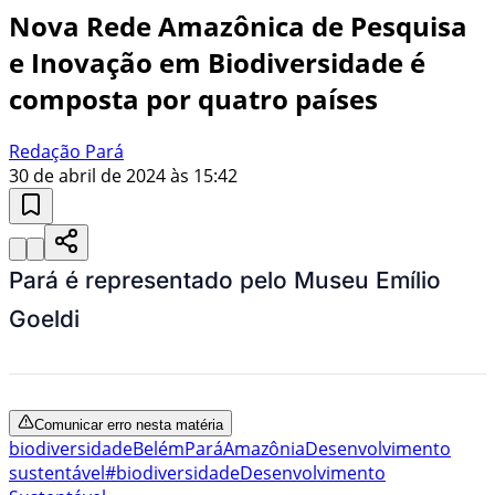
Nova Rede Amazônica de Pesquisa
e Inovação em Biodiversidade é
composta por quatro países
Redação Pará
30 de abril de 2024 às 15:42
Pará é representado pelo Museu Emílio
Goeldi
Comunicar erro nesta matéria
biodiversidade
Belém
Pará
Amazônia
Desenvolvimento
sustentável
#biodiversidade
Desenvolvimento