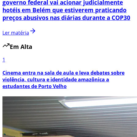
governo federal vai acionar judicialmente
hotéis em Belém que estiverem praticando
preços abusivos nas diárias durante a COP30
Ler matéria
Em Alta
1
Cinema entra na sala de aula e leva debates sobre
violência, cultura e identidade amazônica a
estudantes de Porto Velho