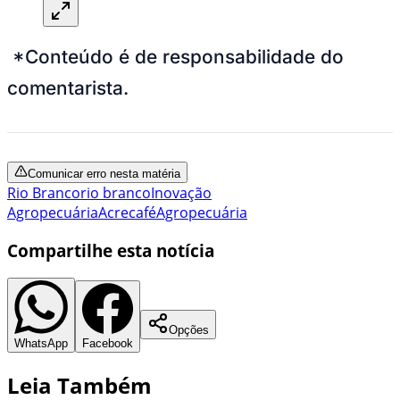
*Conteúdo é de responsabilidade do
comentarista.
Comunicar erro nesta matéria
Rio Branco
rio branco
Inovação
Agropecuária
Acre
café
Agropecuária
Compartilhe esta notícia
Opções
WhatsApp
Facebook
Leia Também