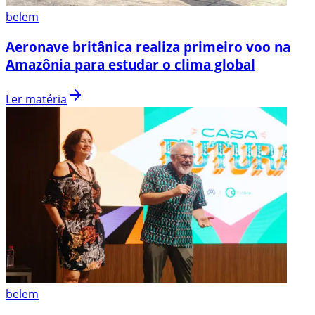
belem
Aeronave britânica realiza primeiro voo na
Amazônia para estudar o clima global
Ler matéria
belem