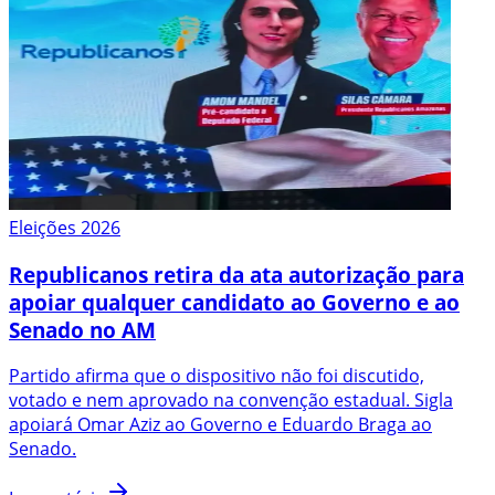
Eleições 2026
Republicanos retira da ata autorização para
apoiar qualquer candidato ao Governo e ao
Senado no AM
Partido afirma que o dispositivo não foi discutido,
votado e nem aprovado na convenção estadual. Sigla
apoiará Omar Aziz ao Governo e Eduardo Braga ao
Senado.