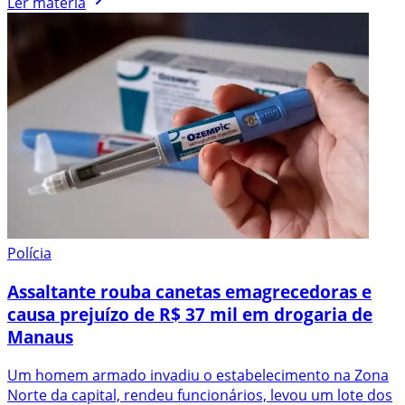
Ler matéria
Polícia
Assaltante rouba canetas emagrecedoras e
causa prejuízo de R$ 37 mil em drogaria de
Manaus
Um homem armado invadiu o estabelecimento na Zona
Norte da capital, rendeu funcionários, levou um lote dos