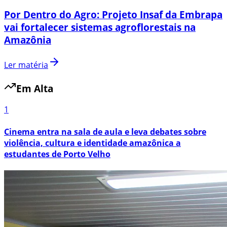
Por Dentro do Agro: Projeto Insaf da Embrapa
vai fortalecer sistemas agroflorestais na
Amazônia
Ler matéria
Em Alta
1
Cinema entra na sala de aula e leva debates sobre
violência, cultura e identidade amazônica a
estudantes de Porto Velho