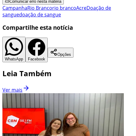
Comunicar erro nesta matéria
Campanha
Rio Branco
rio branco
Acre
Doação de
sangue
doação de sangue
Compartilhe esta notícia
Opções
WhatsApp
Facebook
Leia Também
Ver mais