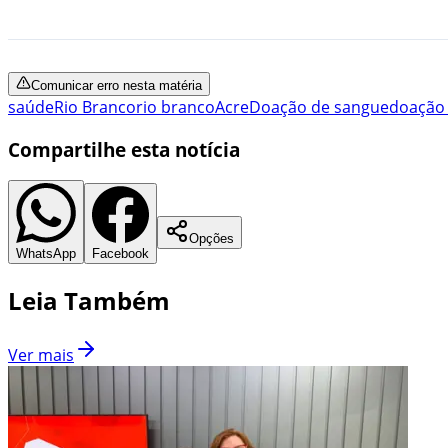
Comunicar erro nesta matéria
saúde
Rio Branco
rio branco
Acre
Doação de sangue
doação
Compartilhe esta notícia
Opções
WhatsApp
Facebook
Leia Também
Ver mais