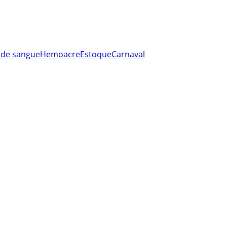
 de sangue
Hemoacre
Estoque
Carnaval