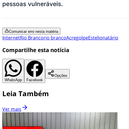
pessoas vulneráveis.
Comunicar erro nesta matéria
Internet
Rio Branco
rio branco
Acre
golpe
Estelionatário
Compartilhe esta notícia
Opções
WhatsApp
Facebook
Leia Também
Ver mais