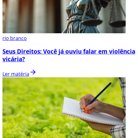
rio branco
Seus Direitos: Você já ouviu falar em violência
vicária?
Ler matéria