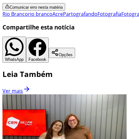
Comunicar erro nesta matéria
Rio Branco
rio branco
Acre
Partografando
Fotografia
Fotogra
Compartilhe esta notícia
Opções
WhatsApp
Facebook
Leia Também
Ver mais