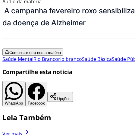
Áudio da matéria
A campanha fevereiro roxo sensibiliza
da doença de Alzheimer
Comunicar erro nesta matéria
Saúde Mental
Rio Branco
rio branco
Saúde Básica
Saúde Púb
Compartilhe esta notícia
Opções
WhatsApp
Facebook
Leia Também
Ver mais