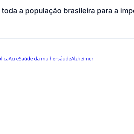
 toda a população brasileira para a imp
lica
Acre
Saúde da mulher
sáude
Alzheimer