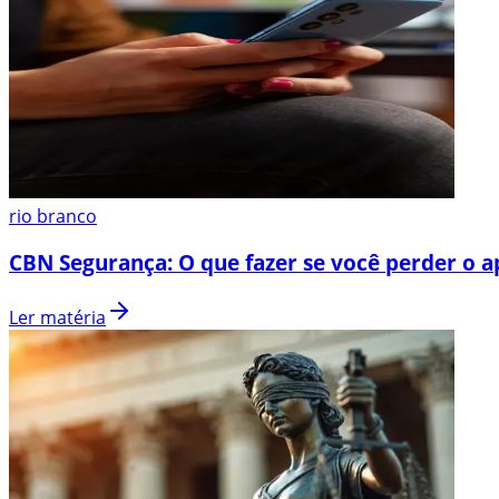
rio branco
CBN Segurança: O que fazer se você perder o a
Ler matéria