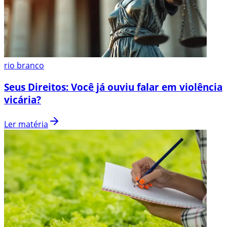
rio branco
Seus Direitos: Você já ouviu falar em violência
vicária?
Ler matéria