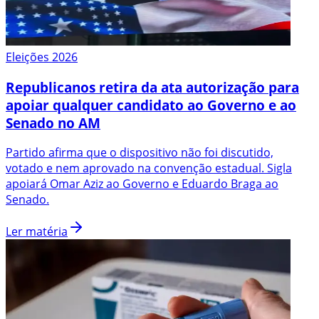
Eleições 2026
Republicanos retira da ata autorização para
apoiar qualquer candidato ao Governo e ao
Senado no AM
Partido afirma que o dispositivo não foi discutido,
votado e nem aprovado na convenção estadual. Sigla
apoiará Omar Aziz ao Governo e Eduardo Braga ao
Senado.
Ler matéria