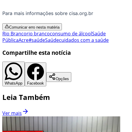
Para mais informações sobre cisa.org.br
Comunicar erro nesta matéria
Rio Branco
rio branco
consumo de álcool
Saúde
Pública
Acre
#saúde
Saúde
cuidados com a saúde
Compartilhe esta notícia
Opções
WhatsApp
Facebook
Leia Também
Ver mais