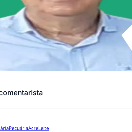
comentarista
ária
Pecuária
Acre
Leite